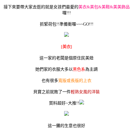
接下來要帶大家去逛的就是女孩們最愛的
美衣&美包&美鞋&美美飾品
囉!!!
抓緊荷包!!準備衝囉~~~GO!!!
[美衣]
這一家的老闆是個原住民美妞
她們家的衣服大多以
黑色系
為主調
也有很多
寬版或長版的上衣
貝寶之前就敗了一件
輕熟女風的洋裝
質料超好~大推!!
這一攤的生意也很好