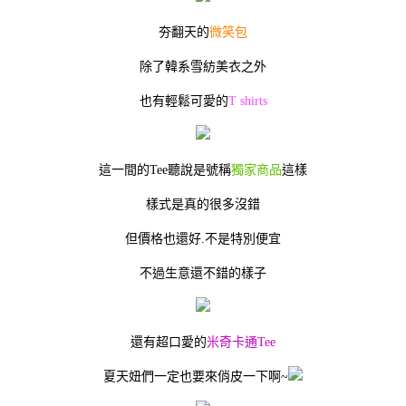
夯翻天的
微笑包
除了韓系雪紡美衣之外
也有輕鬆可愛的
T shirts
這一間的Tee聽說是號稱
獨家商品
這樣
樣式是真的很多沒錯
但價格也還好.不是特別便宜
不過生意還不錯的樣子
還有超口愛的
米奇卡通Tee
夏天妞們一定也要來俏皮一下啊~