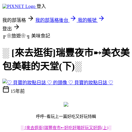
登入
我的部落格
我的部落格後台
我的帳號
登出
╔ ❀旅遊❀ ╗
美味食記
░ [來去逛街]瑞豐夜市➸美衣美
包美鞋的天堂(下)░
♡ 貝寶的妝點日誌 ♡
15年前
呼呼~看玩上一篇好吃又好玩特輯
░ [來去逛街]瑞豐夜市➸好吃好喝好玩又好逛(上)░