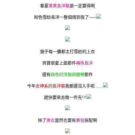
春夏
美美長洋裝
是一定要得啊
粉色雪紡長洋一整個燒到我了~~~
幾乎每一攤都主打雪紡的上衣
貝寶很愛上面那件
裸色長洋
還有
綠色的洋裝綁腰帶
那件
今年
女神系的長洋裝
我都還沒入手呢.......
趕快要來去敗一件先!!!
除了
美衣
當然也要有
美包
搭配啊