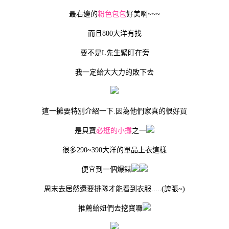
最右邊的
粉色包包
好美啊~~~
而且800大洋有找
要不是L先生緊盯在旁
我一定給大大力的敗下去
這一攤要特別介紹一下.因為他們家真的很好買
是貝寶
必逛的小攤
之一
很多290~390大洋的單品上衣這樣
便宜到一個爆錶
周末去居然還要排隊才能看到衣服.....(誇張~)
推薦給妞們去挖寶囉