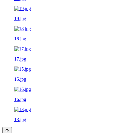
19.jpg
18.jpg
17.jpg
15.jpg
16.jpg
13.jpg