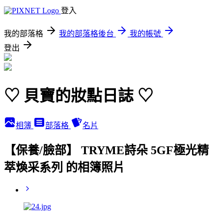
登入
我的部落格
我的部落格後台
我的帳號
登出
♡ 貝寶的妝點日誌 ♡
相簿
部落格
名片
【保養/臉部】 TRYME詩朵 5GF極光精
萃煥采系列 的相簿照片