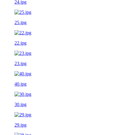
24.jpg
25.jpg
22.jpg
23.jpg
40.jpg
30.jpg
29.jpg