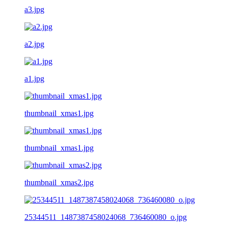
a3.jpg
a2.jpg
a1.jpg
thumbnail_xmas1.jpg
thumbnail_xmas1.jpg
thumbnail_xmas2.jpg
25344511_1487387458024068_736460080_o.jpg