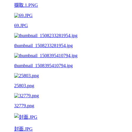
擷取.1.PNG
69.JPG
thumbnail_1508233281954.jpg
thumbnail_1508395410794.jpg
25803.png
32779.png
封面.JPG