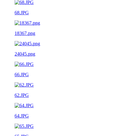
68.JPG
18367.png
24045.png
66.JPG
62.JPG
64.JPG