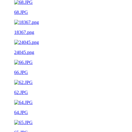
68.JPG
18367.png
24045.png
66.JPG
62.JPG
64.JPG