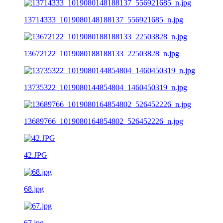
13714333_1019080148188137_556921685_n.jpg
13672122_1019080188188133_22503828_n.jpg
13735322_1019080144854804_1460450319_n.jpg
13689766_1019080164854802_526452226_n.jpg
42.JPG
68.jpg
67.jpg