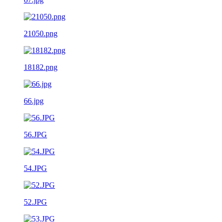
21050.png
18182.png
66.jpg
56.JPG
54.JPG
52.JPG