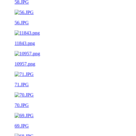
58.JPG
56.JPG
11843.png
10957.png
71.JPG
70.JPG
69.JPG