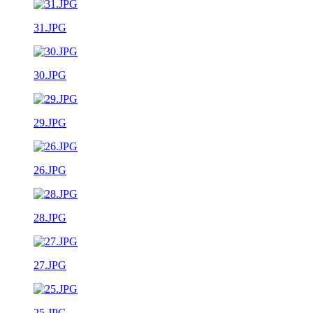
31.JPG
30.JPG
29.JPG
26.JPG
28.JPG
27.JPG
25.JPG