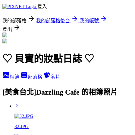
登入
我的部落格
我的部落格後台
我的帳號
登出
♡ 貝寶的妝點日誌 ♡
相簿
部落格
名片
[美食台北]Dazzling Cafe 的相簿照片
32.JPG